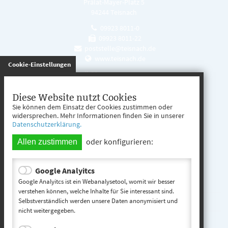
Prälat-Mayer-Platz 5
94244 Teisnach
09923 8011-0
09923 8011-22
poststelle@teisnach.de
www.teisnach.de
gespeichert
Cookie-Einstellungen
Öffnungszeiten
Mo. - Fr. 08:00 - 12:00 Uhr
Diese Website nutzt Cookies
Sie können dem Einsatz der Cookies zustimmen oder
Mo. - Mi. 13:00 - 16:00 Uhr
widersprechen. Mehr Informationen finden Sie in unserer
Datenschutzerklärung.
Do. 13:00 - 17:00 Uhr
oder konfigurieren:
Allen zustimmen
Google Analyitcs
Teisnach entdecken
Google Analyitcs ist ein Webanalysetool, womit wir besser
verstehen können, welche Inhalte für Sie interessant sind.
Selbstverständlich werden unsere Daten anonymisiert und
Startseite
nicht weitergegeben.
Kontakt