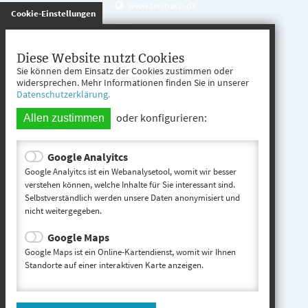
www.teisnach.de
gespeichert
Cookie-Einstellungen
Öffnungszeiten
Mo. - Fr. 08:00 - 12:00 Uhr
Diese Website nutzt Cookies
Sie können dem Einsatz der Cookies zustimmen oder
Mo. - Mi. 13:00 - 16:00 Uhr
widersprechen. Mehr Informationen finden Sie in unserer
Datenschutzerklärung.
Do. 13:00 - 17:00 Uhr
oder konfigurieren:
Allen zustimmen
Google Analyitcs
Teisnach entdecken
Google Analyitcs ist ein Webanalysetool, womit wir besser
verstehen können, welche Inhalte für Sie interessant sind.
Selbstverständlich werden unsere Daten anonymisiert und
Startseite
nicht weitergegeben.
Kontakt
Google Maps
Impressum
Google Maps ist ein Online-Kartendienst, womit wir Ihnen
Standorte auf einer interaktiven Karte anzeigen.
Datenschutz
Inhaltsverzeichnis