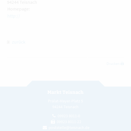
94244 Teisnach
Homepage:
http://
zurück
Drucken
Markt Teisnach
Prälat-Mayer-Platz 5
94244 Teisnach
09923 8011-0
09923 8011-22
poststelle@teisnach.de