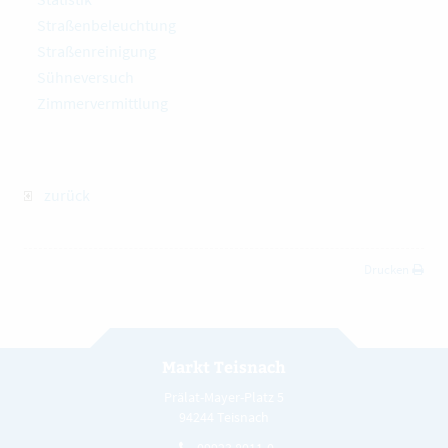
Straßenbeleuchtung
Straßenreinigung
Sühneversuch
Zimmervermittlung
zurück
Drucken
Markt Teisnach
Prälat-Mayer-Platz 5
94244 Teisnach
09923 8011-0