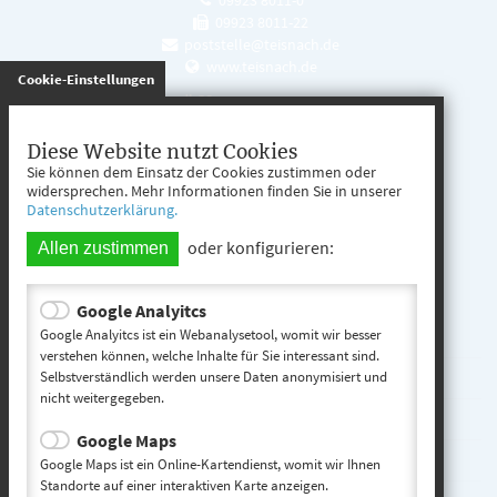
09923 8011-22
poststelle@teisnach.de
www.teisnach.de
gespeichert
Cookie-Einstellungen
Öffnungszeiten
Mo. - Fr. 08:00 - 12:00 Uhr
Diese Website nutzt Cookies
Sie können dem Einsatz der Cookies zustimmen oder
Mo. - Mi. 13:00 - 16:00 Uhr
widersprechen. Mehr Informationen finden Sie in unserer
Datenschutzerklärung.
Do. 13:00 - 17:00 Uhr
oder konfigurieren:
Allen zustimmen
Google Analyitcs
Teisnach entdecken
Google Analyitcs ist ein Webanalysetool, womit wir besser
verstehen können, welche Inhalte für Sie interessant sind.
Selbstverständlich werden unsere Daten anonymisiert und
Startseite
nicht weitergegeben.
Kontakt
Google Maps
Impressum
Google Maps ist ein Online-Kartendienst, womit wir Ihnen
Standorte auf einer interaktiven Karte anzeigen.