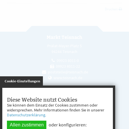
Drucken
Markt Teisnach
Prälat-Mayer-Platz 5
94244 Teisnach
09923 8011-0
09923 8011-22
poststelle@teisnach.de
www.teisnach.de
gespeichert
Cookie-Einstellungen
Öffnungszeiten
Mo. - Fr. 08:00 - 12:00 Uhr
Diese Website nutzt Cookies
Sie können dem Einsatz der Cookies zustimmen oder
Mo. - Mi. 13:00 - 16:00 Uhr
widersprechen. Mehr Informationen finden Sie in unserer
Datenschutzerklärung.
Do. 13:00 - 17:00 Uhr
oder konfigurieren:
Allen zustimmen