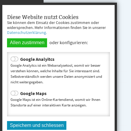
Öffnungszeiten
Mo. - Fr. 08:00 - 12:00 Uhr
Diese Website nutzt Cookies
Sie können dem Einsatz der Cookies zustimmen oder
Mo. - Mi. 13:00 - 16:00 Uhr
widersprechen. Mehr Informationen finden Sie in unserer
Datenschutzerklärung.
Do. 13:00 - 17:00 Uhr
oder konfigurieren:
Allen zustimmen
Google Analyitcs
Teisnach entdecken
Google Analyitcs ist ein Webanalysetool, womit wir besser
verstehen können, welche Inhalte für Sie interessant sind.
Selbstverständlich werden unsere Daten anonymisiert und
Startseite
nicht weitergegeben.
Kontakt
Google Maps
Impressum
Google Maps ist ein Online-Kartendienst, womit wir Ihnen
Standorte auf einer interaktiven Karte anzeigen.
Datenschutz
Inhaltsverzeichnis
Speichern und schliessen