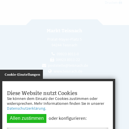
Drucken
Markt Teisnach
Prälat-Mayer-Platz 5
94244 Teisnach
09923 8011-0
09923 8011-22
poststelle@teisnach.de
www.teisnach.de
gespeichert
Cookie-Einstellungen
Öffnungszeiten
Mo. - Fr. 08:00 - 12:00 Uhr
Diese Website nutzt Cookies
Sie können dem Einsatz der Cookies zustimmen oder
Mo. - Mi. 13:00 - 16:00 Uhr
widersprechen. Mehr Informationen finden Sie in unserer
Datenschutzerklärung.
Do. 13:00 - 17:00 Uhr
oder konfigurieren:
Allen zustimmen