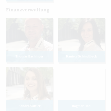
Finanzverwaltung
Thomas Bachinger
Daniela Schindlbeck
Sandra Sattler
Dagmar Habl