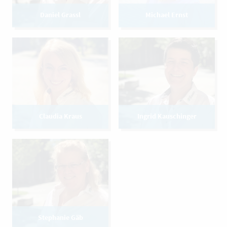
Daniel Grassl
Michael Ernst
Claudia Kraus
Ingrid Kauschinger
Stephanie Gäb