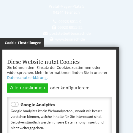
Prälat-Mayer-Platz 5
94244 Teisnach
09923 8011-0
09923 8011-22
poststelle@teisnach.de
www.teisnach.de
gespeichert
Cookie-Einstellungen
Öffnungszeiten
Mo. - Fr. 08:00 - 12:00 Uhr
Diese Website nutzt Cookies
Sie können dem Einsatz der Cookies zustimmen oder
Mo. - Mi. 13:00 - 16:00 Uhr
widersprechen. Mehr Informationen finden Sie in unserer
Datenschutzerklärung.
Do. 13:00 - 17:00 Uhr
oder konfigurieren:
Allen zustimmen
Google Analyitcs
Teisnach entdecken
Google Analyitcs ist ein Webanalysetool, womit wir besser
verstehen können, welche Inhalte für Sie interessant sind.
Selbstverständlich werden unsere Daten anonymisiert und
Startseite
nicht weitergegeben.