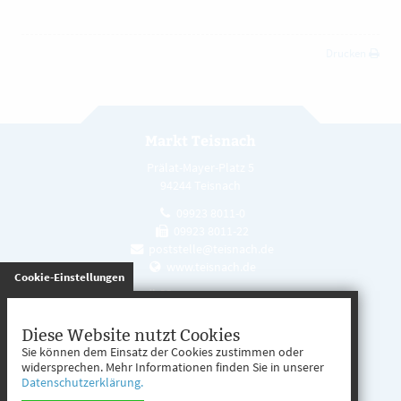
Drucken
Markt Teisnach
Prälat-Mayer-Platz 5
94244 Teisnach
09923 8011-0
09923 8011-22
poststelle@teisnach.de
www.teisnach.de
gespeichert
Cookie-Einstellungen
Öffnungszeiten
Mo. - Fr. 08:00 - 12:00 Uhr
Diese Website nutzt Cookies
Sie können dem Einsatz der Cookies zustimmen oder
Mo. - Mi. 13:00 - 16:00 Uhr
widersprechen. Mehr Informationen finden Sie in unserer
Datenschutzerklärung.
Do. 13:00 - 17:00 Uhr