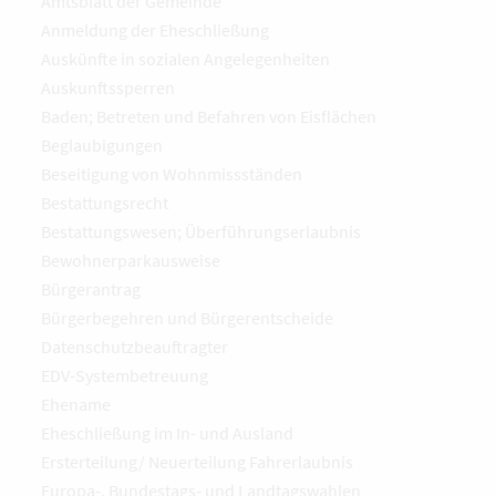
Amtsblatt der Gemeinde
Anmeldung der Eheschließung
Auskünfte in sozialen Angelegenheiten
Auskunftssperren
Baden; Betreten und Befahren von Eisflächen
Beglaubigungen
Beseitigung von Wohnmissständen
Bestattungsrecht
Bestattungswesen; Überführungserlaubnis
Bewohnerparkausweise
Bürgerantrag
Bürgerbegehren und Bürgerentscheide
Datenschutzbeauftragter
EDV-Systembetreuung
Ehename
Eheschließung im In- und Ausland
Ersterteilung/ Neuerteilung Fahrerlaubnis
Europa-, Bundestags- und Landtagswahlen