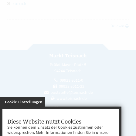
zurück
Drucken
Markt Teisnach
Prälat-Mayer-Platz 5
94244 Teisnach
09923 8011-0
09923 8011-22
poststelle@teisnach.de
www.teisnach.de
gespeichert
Cookie-Einstellungen
Öffnungszeiten
Mo. - Fr. 08:00 - 12:00 Uhr
Diese Website nutzt Cookies
Sie können dem Einsatz der Cookies zustimmen oder
Mo. - Mi. 13:00 - 16:00 Uhr
widersprechen. Mehr Informationen finden Sie in unserer