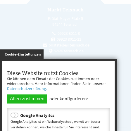
Markt Teisnach
Prälat-Mayer-Platz 5
94244 Teisnach
09923 8011-0
09923 8011-22
poststelle@teisnach.de
www.teisnach.de
gespeichert
Cookie-Einstellungen
Öffnungszeiten
Mo. - Fr. 08:00 - 12:00 Uhr
Diese Website nutzt Cookies
Sie können dem Einsatz der Cookies zustimmen oder
Mo. - Mi. 13:00 - 16:00 Uhr
widersprechen. Mehr Informationen finden Sie in unserer
Datenschutzerklärung.
Do. 13:00 - 17:00 Uhr
oder konfigurieren:
Allen zustimmen
Google Analyitcs
Teisnach entdecken
Google Analyitcs ist ein Webanalysetool, womit wir besser
verstehen können, welche Inhalte für Sie interessant sind.