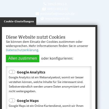
09923 8011-0
09923 8011-22
poststelle@teisnach.de
www.teisnach.de
gespeichert
Cookie-Einstellungen
Öffnungszeiten
Mo. - Fr. 08:00 - 12:00 Uhr
Diese Website nutzt Cookies
Sie können dem Einsatz der Cookies zustimmen oder
Mo. - Mi. 13:00 - 16:00 Uhr
widersprechen. Mehr Informationen finden Sie in unserer
Datenschutzerklärung.
Do. 13:00 - 17:00 Uhr
oder konfigurieren:
Allen zustimmen
Google Analyitcs
Teisnach entdecken
Google Analyitcs ist ein Webanalysetool, womit wir besser
verstehen können, welche Inhalte für Sie interessant sind.
Selbstverständlich werden unsere Daten anonymisiert und
Startseite
nicht weitergegeben.
Kontakt
Google Maps
Impressum
Google Maps ist ein Online-Kartendienst, womit wir Ihnen