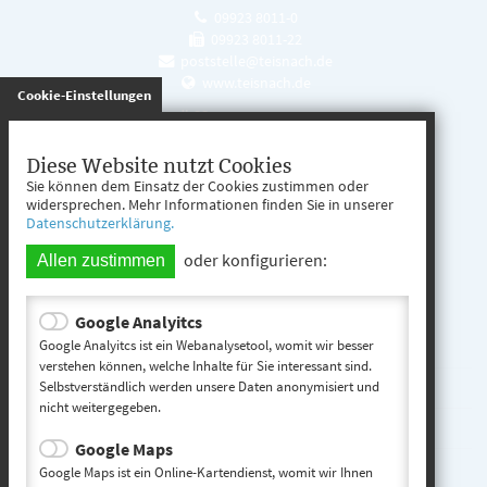
09923 8011-0
09923 8011-22
poststelle@teisnach.de
www.teisnach.de
gespeichert
Cookie-Einstellungen
Öffnungszeiten
Mo. - Fr. 08:00 - 12:00 Uhr
Diese Website nutzt Cookies
Sie können dem Einsatz der Cookies zustimmen oder
Mo. - Mi. 13:00 - 16:00 Uhr
widersprechen. Mehr Informationen finden Sie in unserer
Datenschutzerklärung.
Do. 13:00 - 17:00 Uhr
oder konfigurieren:
Allen zustimmen
Google Analyitcs
Teisnach entdecken
Google Analyitcs ist ein Webanalysetool, womit wir besser
verstehen können, welche Inhalte für Sie interessant sind.
Selbstverständlich werden unsere Daten anonymisiert und
Startseite
nicht weitergegeben.
Kontakt
Google Maps
Impressum
Google Maps ist ein Online-Kartendienst, womit wir Ihnen