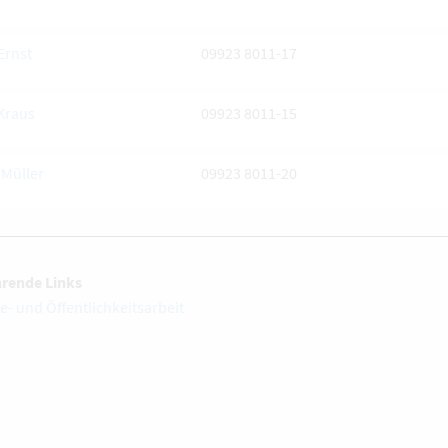
Ernst
09923 8011-17
Kraus
09923 8011-15
Müller
09923 8011-20
hrende Links
e- und Öffentlichkeitsarbeit