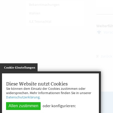
Bekanntmachungen
Wahlen
ILE Teisnachtal
Weiterfü
Vorsc
zurück
gespeichert
Cookie-Einstellungen
Diese Website nutzt Cookies
Sie können dem Einsatz der Cookies zustimmen oder
widersprechen. Mehr Informationen finden Sie in unserer
Datenschutzerklärung.
oder konfigurieren:
Allen zustimmen