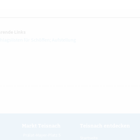
hrende Links
hlagslisten für Schöffen; Aufstellung
Markt Teisnach
Teisnach entdecken
Prälat-Mayer-Platz 5
Startseite