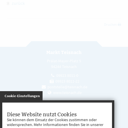
zurück
Drucken
Markt Teisnach
Prälat-Mayer-Platz 5
94244 Teisnach
09923 8011-0
09923 8011-22
poststelle@teisnach.de
www.teisnach.de
gespeichert
Cookie-Einstellungen
Öffnungszeiten
Mo. - Fr. 08:00 - 12:00 Uhr
Diese Website nutzt Cookies
Sie können dem Einsatz der Cookies zustimmen oder
Mo. - Mi. 13:00 - 16:00 Uhr
widersprechen. Mehr Informationen finden Sie in unserer