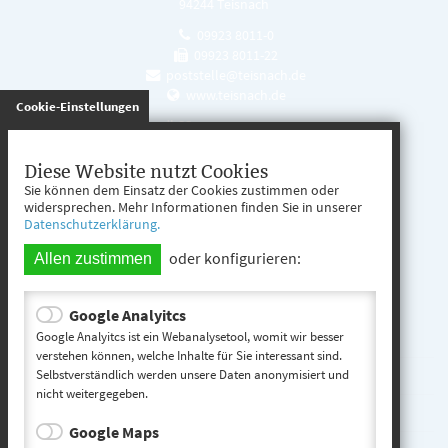
94244 Teisnach
09923 8011-0
09923 8011-22
poststelle@teisnach.de
www.teisnach.de
gespeichert
Cookie-Einstellungen
Öffnungszeiten
Mo. - Fr. 08:00 - 12:00 Uhr
Diese Website nutzt Cookies
Sie können dem Einsatz der Cookies zustimmen oder
Mo. - Mi. 13:00 - 16:00 Uhr
widersprechen. Mehr Informationen finden Sie in unserer
Datenschutzerklärung.
Do. 13:00 - 17:00 Uhr
oder konfigurieren:
Allen zustimmen
Google Analyitcs
Teisnach entdecken
Google Analyitcs ist ein Webanalysetool, womit wir besser
verstehen können, welche Inhalte für Sie interessant sind.
Selbstverständlich werden unsere Daten anonymisiert und
Startseite
nicht weitergegeben.
Kontakt
Google Maps