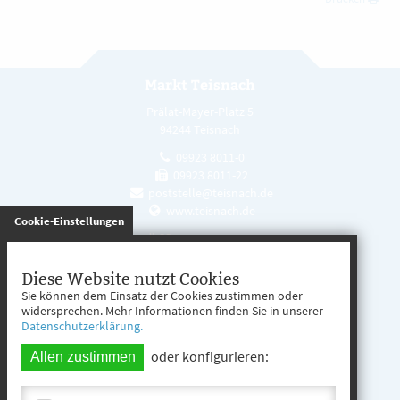
Markt Teisnach
Prälat-Mayer-Platz 5
94244 Teisnach
09923 8011-0
09923 8011-22
poststelle@teisnach.de
www.teisnach.de
gespeichert
Cookie-Einstellungen
Öffnungszeiten
Mo. - Fr. 08:00 - 12:00 Uhr
Diese Website nutzt Cookies
Sie können dem Einsatz der Cookies zustimmen oder
Mo. - Mi. 13:00 - 16:00 Uhr
widersprechen. Mehr Informationen finden Sie in unserer
Datenschutzerklärung.
Do. 13:00 - 17:00 Uhr
oder konfigurieren:
Allen zustimmen