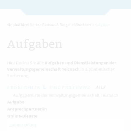
Sie sind hier:
Markt
>
Rathaus & Bürger
>
Mitarbeiter
>
Aufgaben
Aufgaben
Hier finden Sie alle
Aufgaben und Dienstleistungen der
Verwaltungsgemeinschaft Teisnach
in alphabetischer
Sortierung.
L
A
B
D
E
F
G
H
I
J
K
M
N
O
P
R
S
T
U
V
W
Z
ALLE
Aufgabenliste der Verwaltungsgemeinschaft Teisnach
Aufgabe
Ansprechpartner/in
Online-Dienste
Ladenschluss