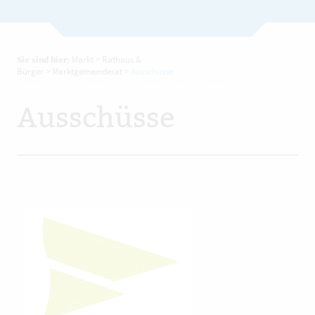
Sie sind hier:
Markt
>
Rathaus &
Bürger
>
Marktgemeinderat
>
Ausschüsse
Ausschüsse