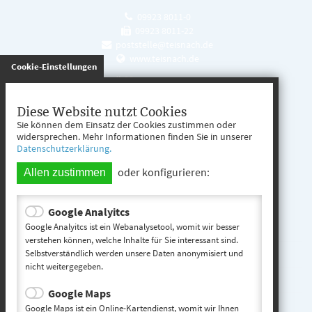
09923 8011-0
09923 8011-22
poststelle@teisnach.de
www.teisnach.de
gespeichert
Cookie-Einstellungen
Öffnungszeiten
Mo. - Fr. 08:00 - 12:00 Uhr
Diese Website nutzt Cookies
Sie können dem Einsatz der Cookies zustimmen oder
Mo. - Mi. 13:00 - 16:00 Uhr
widersprechen. Mehr Informationen finden Sie in unserer
Datenschutzerklärung.
Do. 13:00 - 17:00 Uhr
oder konfigurieren:
Allen zustimmen
Google Analyitcs
Teisnach entdecken
Google Analyitcs ist ein Webanalysetool, womit wir besser
verstehen können, welche Inhalte für Sie interessant sind.
Selbstverständlich werden unsere Daten anonymisiert und
Startseite
nicht weitergegeben.
Kontakt
Google Maps
Impressum
Google Maps ist ein Online-Kartendienst, womit wir Ihnen