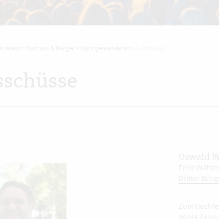
r:
Markt
>
Rathaus & Bürger
>
Marktgemeinderat
>
Ausschüsse
sschüsse
Oswald W
Freie Wähler
Dritter Bürg
Zum Hochfe
94244 Teisn