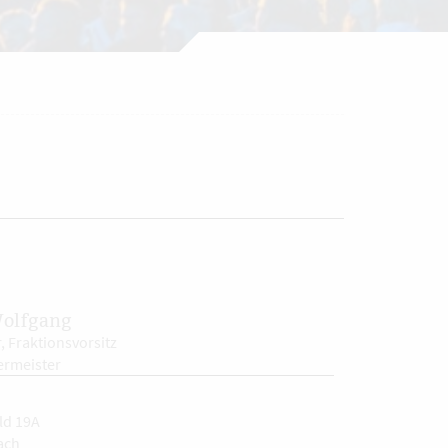
olfgang
, Fraktionsvorsitz
ermeister
ld 19A
ach