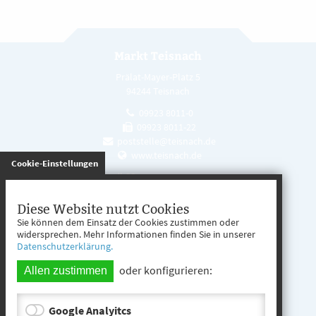
Markt Teisnach
Prälat-Mayer-Platz 5
94244 Teisnach
09923 8011-0
09923 8011-22
poststelle@teisnach.de
www.teisnach.de
gespeichert
Cookie-Einstellungen
Öffnungszeiten
Mo. - Fr. 08:00 - 12:00 Uhr
Diese Website nutzt Cookies
Sie können dem Einsatz der Cookies zustimmen oder
Mo. - Mi. 13:00 - 16:00 Uhr
widersprechen. Mehr Informationen finden Sie in unserer
Datenschutzerklärung.
Do. 13:00 - 17:00 Uhr
oder konfigurieren:
Allen zustimmen
Google Analyitcs