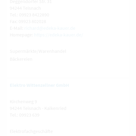
Deggendorfer Str. 31
94244 Teisnach
Tel.: 09923 8422890
Fax: 09923 802028
E-Mail:
richard@edeka-kauer.de
Homepage:
https://edeka-kauer.de/
Supermärkte/Warenhandel
Bäckereien
Elektro Wittenzellner GmbH
Kirchenweg 9
94244 Teisnach - Kaikenried
Tel.: 09923 639
Elektrofachgeschäfte