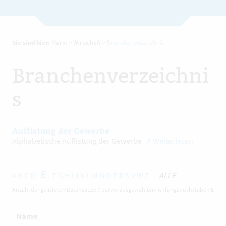
Sie sind hier:
Markt
>
Wirtschaft
>
Branchenverzeichnis
Branchenverzeichni
s
Auflistung der Gewerbe
Alphabetische Auflistung der Gewerbe
Weiterlesen
E
A
B
C
D
F
G
H
I
J
K
L
M
N
O
P
R
S
V
W
Z
ALLE
Anzahl der gelisteten Datensätze: 7 bei vorausgewähltem Anfangsbuchstaben E
Name