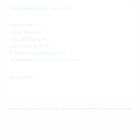
Ettl Bräu Verwaltungs GmbH
Bahnhofstr. 2
94244 Teisnach
Tel.: 09923 80130
Fax: 09923 8013-23
E-Mail:
info@teisnacher.de
Homepage:
https://www.teisnacher.com
Brauereien
Anzahl der gelisteten Datensätze: 7 bei vorausgewähltem Anfangsbuchstaben E