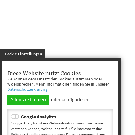
gespeichert
Cookie-Einstellungen
Diese Website nutzt Cookies
Sie können dem Einsatz der Cookies zustimmen oder
widersprechen. Mehr Informationen finden Sie in unserer
Datenschutzerklärung.
oder konfigurieren:
Allen zustimmen
Google Analyitcs
Google Analyitcs ist ein Webanalysetool, womit wir besser
verstehen können, welche Inhalte für Sie interessant sind.
Selbstverständlich werden unsere Daten anonymisiert und