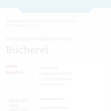
Sie sind hier:
Markt
>
Leben & Wohnen
>
Öffentliche
Einrichtungen
>
Bücherei
GEMEINDLICHE EINRICHTUNGEN
Bücherei
Unser
Hausanschrift:
Angebot:
Prälat-Mayer-Platz 5
1. Stock im Rathaus
94244
Teisnach
Ansprechpartner/in:
Bilderbü
cher,
Anna Wittenzellner
auch für