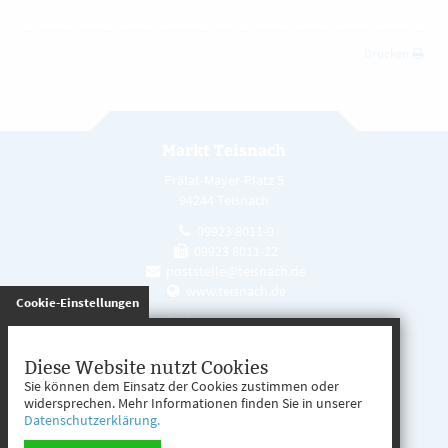
Drucken
Markt Teisnach
Prälat-Mayer-Platz 5
94244 Teisnach
09923 8011-0
09923 8011-22
poststelle@teisnach.de
www.teisnach.de
gespeichert
Cookie-Einstellungen
Öffnungszeiten
Mo. - Fr. 08:00 - 12:00 Uhr
Diese Website nutzt Cookies
Sie können dem Einsatz der Cookies zustimmen oder
Mo. - Mi. 13:00 - 16:00 Uhr
widersprechen. Mehr Informationen finden Sie in unserer
Datenschutzerklärung.
Do. 13:00 - 17:00 Uhr