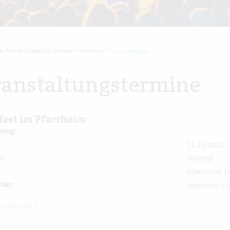
r:
Markt
>
Leben & Wohnen
>
Vereine
>
Terminkalender
anstaltungstermine
fest im Pfarrheim
bung:
21.10.2026
e:
Vereine
Pfarrheim T
ter:
Senioren-Tre
r Übersicht