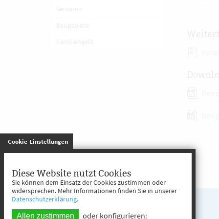
Senioren
Baugebiete
Weiter
Familiengeld
Vera
Downlo
Den 
Den 
gespeichert
Cookie-Einstellungen
Diese Website nutzt Cookies
Sie können dem Einsatz der Cookies zustimmen oder
widersprechen. Mehr Informationen finden Sie in unserer
Datenschutzerklärung.
oder konfigurieren:
Allen zustimmen