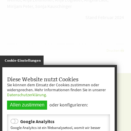
Mirijam Peter, Sonja Kauschinger
Stand Februar 2024
Drucken
gespeichert
Cookie-Einstellungen
Kita entdecken
Diese Website nutzt Cookies
Sie können dem Einsatz der Cookies zustimmen oder
Startseite
widersprechen. Mehr Informationen finden Sie in unserer
Datenschutzerklärung.
Kontakt
oder konfigurieren:
Allen zustimmen
Impressum
Datenschutz
Google Analyitcs
Google Analyitcs ist ein Webanalysetool, womit wir besser