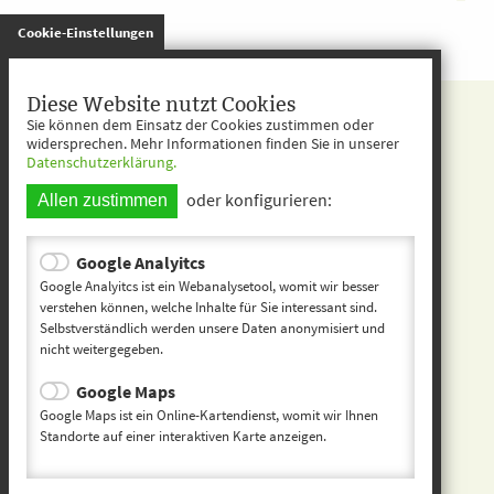
gespeichert
Cookie-Einstellungen
Kita entdecken
Diese Website nutzt Cookies
Sie können dem Einsatz der Cookies zustimmen oder
Startseite
widersprechen. Mehr Informationen finden Sie in unserer
Datenschutzerklärung.
Kontakt
oder konfigurieren:
Allen zustimmen
Impressum
Datenschutz
Google Analyitcs
Google Analyitcs ist ein Webanalysetool, womit wir besser
Inhaltsverzeichnis
verstehen können, welche Inhalte für Sie interessant sind.
Selbstverständlich werden unsere Daten anonymisiert und
nicht weitergegeben.
Kindertageseinrichtu
ng Teisnach
Google Maps
Google Maps ist ein Online-Kartendienst, womit wir Ihnen
Kaikenrieder Str. 21
Standorte auf einer interaktiven Karte anzeigen.
94244 Teisnach
09923 522