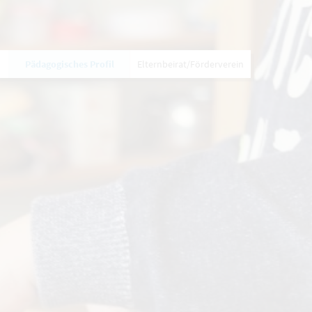
Pädagogisches Profil
Elternbeirat/Förderverein