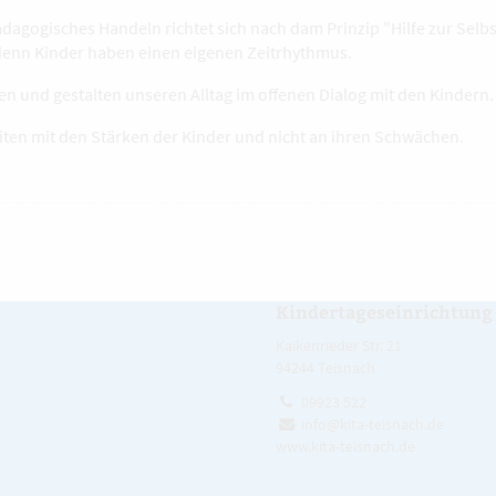
ädagogisches Handeln richtet sich nach dam Prinzip "Hilfe zur Selbs
denn Kinder haben einen eigenen Zeitrhythmus.
nen und gestalten unseren Alltag im offenen Dialog mit den Kindern.
eiten mit den Stärken der Kinder und nicht an ihren Schwächen.
Kindertageseinrichtung
Kaikenrieder Str. 21
94244 Teisnach
09923 522
info@kita-teisnach.de
www.kita-teisnach.de