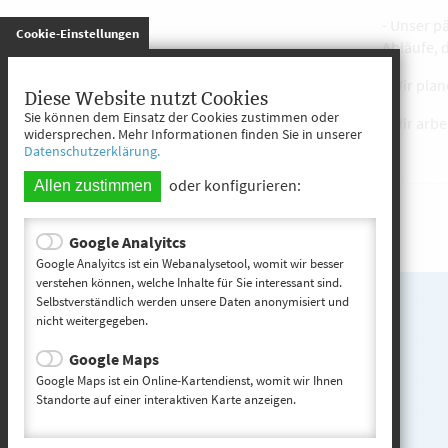
- Unser p
gespeichert
Cookie-Einstellungen
Abläufe, 
- Wir pla
Diese Website nutzt Cookies
Sie können dem Einsatz der Cookies zustimmen oder
- Wir arb
widersprechen. Mehr Informationen finden Sie in unserer
Datenschutzerklärung.
oder konfigurieren:
Allen zustimmen
Google Analyitcs
Google Analyitcs ist ein Webanalysetool, womit wir besser
Kita entdecken
verstehen können, welche Inhalte für Sie interessant sind.
Selbstverständlich werden unsere Daten anonymisiert und
nicht weitergegeben.
Startseite
Google Maps
Kontakt
Google Maps ist ein Online-Kartendienst, womit wir Ihnen
Impressum
Standorte auf einer interaktiven Karte anzeigen.
Datenschutz