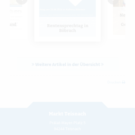
Neues K
s zum
Pf
weis und
Gemei
Rentensprechtag in
ass
T
Böbrach
Weitere Artikel in der Übersicht
Drucken
Markt Teisnach
Prälat-Mayer-Platz 5
94244 Teisnach