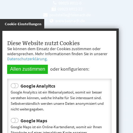
09923 8011-0
09923 8011-22
poststelle@teisnach.de
www.teisnach.de
gespeichert
Cookie-Einstellungen
Öffnungszeiten
Mo. - Fr. 08:00 - 12:00 Uhr
Diese Website nutzt Cookies
Sie können dem Einsatz der Cookies zustimmen oder
Mo. - Mi. 13:00 - 16:00 Uhr
widersprechen. Mehr Informationen finden Sie in unserer
Datenschutzerklärung.
Do. 13:00 - 17:00 Uhr
oder konfigurieren:
Allen zustimmen
Google Analyitcs
Teisnach entdecken
Google Analyitcs ist ein Webanalysetool, womit wir besser
verstehen können, welche Inhalte für Sie interessant sind.
Selbstverständlich werden unsere Daten anonymisiert und
Startseite
nicht weitergegeben.
Kontakt
Google Maps
Impressum
Google Maps ist ein Online-Kartendienst, womit wir Ihnen
Standorte auf einer interaktiven Karte anzeigen.