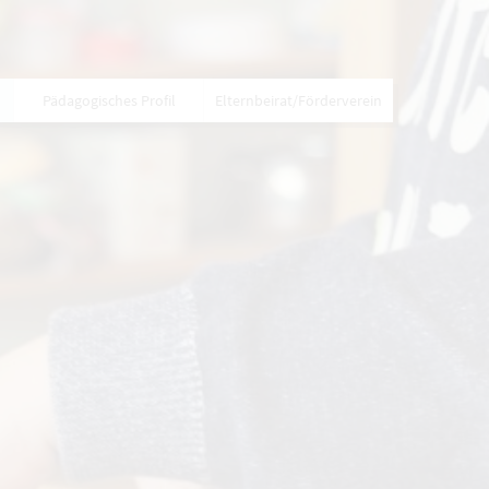
Pädagogisches Profil
Elternbeirat/Förderverein