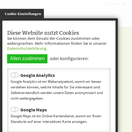
Drucken
gespeichert
Cookie-Einstellungen
Kita entdecken
Diese Website nutzt Cookies
Sie können dem Einsatz der Cookies zustimmen oder
Startseite
widersprechen. Mehr Informationen finden Sie in unserer
Datenschutzerklärung.
Kontakt
oder konfigurieren:
Allen zustimmen
Impressum
Datenschutz
Google Analyitcs
Google Analyitcs ist ein Webanalysetool, womit wir besser
Inhaltsverzeichnis
verstehen können, welche Inhalte für Sie interessant sind.
Selbstverständlich werden unsere Daten anonymisiert und
nicht weitergegeben.
Kindertageseinrichtu
ng Teisnach
Google Maps
Google Maps ist ein Online-Kartendienst, womit wir Ihnen
Kaikenrieder Str. 21
Standorte auf einer interaktiven Karte anzeigen.
94244 Teisnach