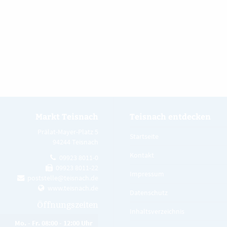
Markt Teisnach
Teisnach entdecken
Prälat-Mayer-Platz 5
Startseite
94244 Teisnach
Kontakt
09923 8011-0
09923 8011-22
Impressum
poststelle@teisnach.de
www.teisnach.de
Datenschutz
Öffnungszeiten
Inhaltsverzeichnis
Mo. - Fr. 08:00 - 12:00 Uhr