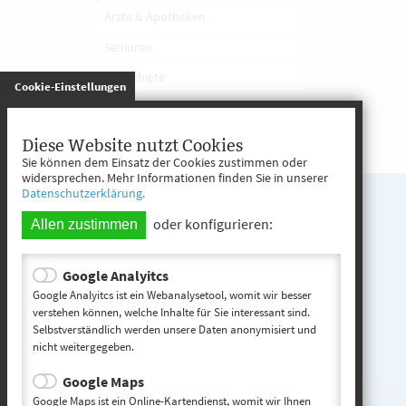
Ärzte & Apotheken
Senioren
Baugebiete
gespeichert
Cookie-Einstellungen
Familiengeld
Diese Website nutzt Cookies
Sie können dem Einsatz der Cookies zustimmen oder
widersprechen. Mehr Informationen finden Sie in unserer
Datenschutzerklärung.
oder konfigurieren:
Allen zustimmen
Google Analyitcs
Google Analyitcs ist ein Webanalysetool, womit wir besser
verstehen können, welche Inhalte für Sie interessant sind.
Selbstverständlich werden unsere Daten anonymisiert und
nicht weitergegeben.
Google Maps
Google Maps ist ein Online-Kartendienst, womit wir Ihnen