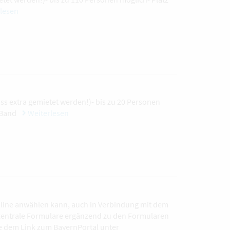
lesen
ss extra gemietet werden!)- bis zu 20 Personen
 Band
Weiterlesen
online anwählen kann, auch in Verbindung mit dem
 zentrale Formulare ergänzend zu den Formularen
e dem Link zum BayernPortal unter