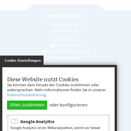
Markt Teisnach
Prälat-Mayer-Platz 5
94244 Teisnach
09923 8011-0
09923 8011-22
poststelle@teisnach.de
www.teisnach.de
gespeichert
Cookie-Einstellungen
Öffnungszeiten
Mo. - Fr. 08:00 - 12:00 Uhr
Diese Website nutzt Cookies
Sie können dem Einsatz der Cookies zustimmen oder
Mo. - Mi. 13:00 - 16:00 Uhr
widersprechen. Mehr Informationen finden Sie in unserer
Datenschutzerklärung.
Do. 13:00 - 17:00 Uhr
oder konfigurieren:
Allen zustimmen
Google Analyitcs
Teisnach entdecken
Google Analyitcs ist ein Webanalysetool, womit wir besser