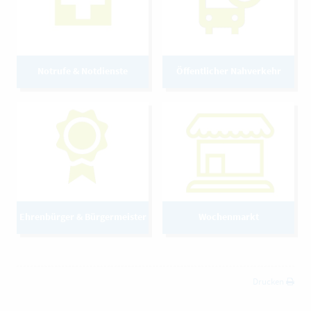
Notrufe & Notdienste
Öffentlicher Nahverkehr
Ehrenbürger & Bürgermeister
Wochenmarkt
Drucken