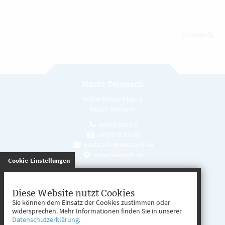
Drucken
Markt Teisnach
Prälat-Mayer-Platz 5
94244 Teisnach
09923 8011-0
09923 8011-22
poststelle@teisnach.de
www.teisnach.de
gespeichert
Cookie-Einstellungen
Öffnungszeiten
Mo. - Fr. 08:00 - 12:00 Uhr
Diese Website nutzt Cookies
Sie können dem Einsatz der Cookies zustimmen oder
Mo. - Mi. 13:00 - 16:00 Uhr
widersprechen. Mehr Informationen finden Sie in unserer
Datenschutzerklärung.