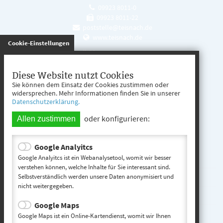
09923 8011-0
09923 8011-22
poststelle@teisnach.de
www.teisnach.de
gespeichert
Cookie-Einstellungen
Öffnungszeiten
Mo. - Fr. 08:00 - 12:00 Uhr
Diese Website nutzt Cookies
Sie können dem Einsatz der Cookies zustimmen oder
Mo. - Mi. 13:00 - 16:00 Uhr
widersprechen. Mehr Informationen finden Sie in unserer
Datenschutzerklärung.
Do. 13:00 - 17:00 Uhr
oder konfigurieren:
Allen zustimmen
Google Analyitcs
Teisnach entdecken
Google Analyitcs ist ein Webanalysetool, womit wir besser
verstehen können, welche Inhalte für Sie interessant sind.
Selbstverständlich werden unsere Daten anonymisiert und
Startseite
nicht weitergegeben.
Kontakt
Google Maps
Impressum
Google Maps ist ein Online-Kartendienst, womit wir Ihnen