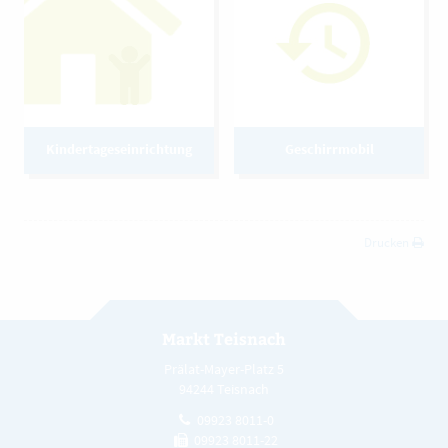
Kindertageseinrichtung
Geschirrmobil
Drucken
Markt Teisnach
Prälat-Mayer-Platz 5
94244 Teisnach
09923 8011-0
09923 8011-22