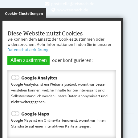
poststelle@teisnach.de
www.teisnach.de
gespeichert
Cookie-Einstellungen
Öffnungszeiten
Mo. - Fr. 08:00 - 12:00 Uhr
Diese Website nutzt Cookies
Sie können dem Einsatz der Cookies zustimmen oder
Mo. - Mi. 13:00 - 16:00 Uhr
widersprechen. Mehr Informationen finden Sie in unserer
Datenschutzerklärung.
Do. 13:00 - 17:00 Uhr
oder konfigurieren:
Allen zustimmen
Google Analyitcs
Teisnach entdecken
Google Analyitcs ist ein Webanalysetool, womit wir besser
verstehen können, welche Inhalte für Sie interessant sind.
Selbstverständlich werden unsere Daten anonymisiert und
Startseite
nicht weitergegeben.
Kontakt
Google Maps
Impressum
Google Maps ist ein Online-Kartendienst, womit wir Ihnen
Standorte auf einer interaktiven Karte anzeigen.
Datenschutz