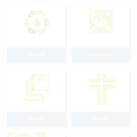
Klärwerk
Feuerwehren
Bücherei
Friedhof