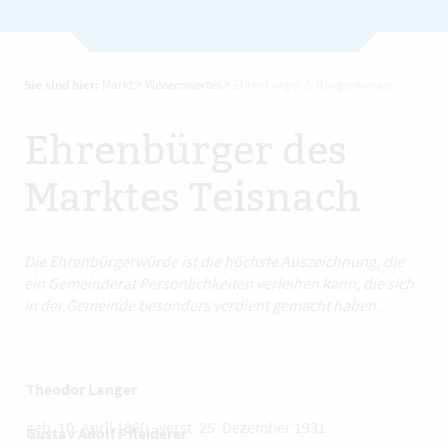
Sie sind hier:
Markt
>
Wissenswertes
>
Ehrenbürger & Bürgermeister
Ehrenbürger des
Marktes Teisnach
Die Ehrenbürgerwürde ist die höchste Auszeichnung, die
ein Gemeinderat Persönlichkeiten verleihen kann, die sich
in der Gemeinde besonders verdient gemacht haben.
Theodor Langer
geb. 10. April 1860 - verst. 25. Dezember 1931
Gustav Adolf Pfleiderer