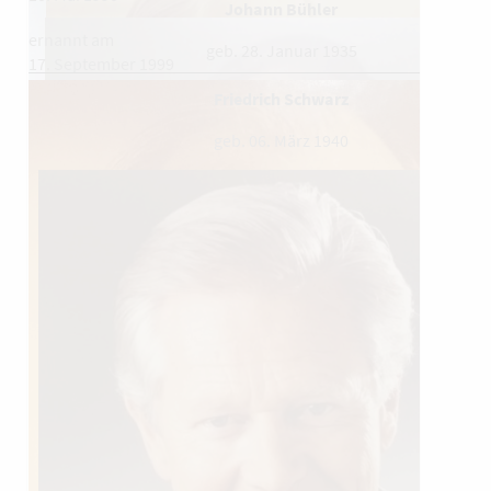
Johann Bühler
ernannt am
geb. 28. Januar 1935
17. September 1999
Friedrich Schwarz
geb. 06. März 1940