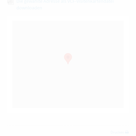
Die gewählte Adresse als VCF-Visitenkartendatei
downloaden
Drucken