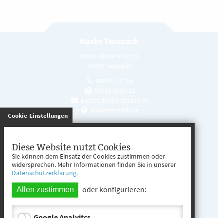
Markt Teisnach
Prälat-Mayer-Platz 5
94244 Teisnach
09923 8011-0
09923 8011-22
poststelle@teisnach.de
www.teisnach.de
gespeichert
Cookie-Einstellungen
Öffnungszeiten
Mo. - Fr. 08:00 - 12:00 Uhr
Diese Website nutzt Cookies
Sie können dem Einsatz der Cookies zustimmen oder
Mo. - Mi. 13:00 - 16:00 Uhr
widersprechen. Mehr Informationen finden Sie in unserer
Datenschutzerklärung.
Do. 13:00 - 17:00 Uhr
oder konfigurieren:
Allen zustimmen
Google Analyitcs