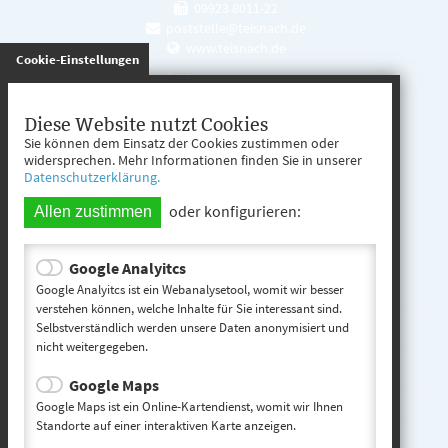
09923 8011-22
poststelle@teisnach.de
www.teisnach.de
gespeichert
Cookie-Einstellungen
Öffnungszeiten
Mo. - Fr. 08:00 - 12:00 Uhr
Diese Website nutzt Cookies
Sie können dem Einsatz der Cookies zustimmen oder
Mo. - Mi. 13:00 - 16:00 Uhr
widersprechen. Mehr Informationen finden Sie in unserer
Datenschutzerklärung.
Do. 13:00 - 17:00 Uhr
oder konfigurieren:
Allen zustimmen
Google Analyitcs
Teisnach entdecken
Google Analyitcs ist ein Webanalysetool, womit wir besser
verstehen können, welche Inhalte für Sie interessant sind.
Selbstverständlich werden unsere Daten anonymisiert und
Startseite
nicht weitergegeben.
Kontakt
Google Maps
Impressum
Google Maps ist ein Online-Kartendienst, womit wir Ihnen
Standorte auf einer interaktiven Karte anzeigen.
Datenschutz