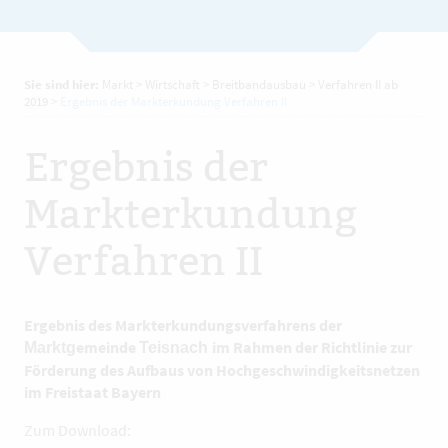
Sie sind hier:
Markt
>
Wirtschaft
>
Breitbandausbau
>
Verfahren II ab
2019
>
Ergebnis der Markterkundung Verfahren II
Ergebnis der
Markterkundung
Verfahren II
Ergebnis des Markterkundungsverfahrens der
emeinde
im Rahmen der Richtlinie zur
Marktg
Teisnach
Förderung des Aufbaus von Hochgeschwindigkeitsnetzen
im Freistaat Bayern
Zum Download: