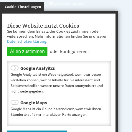
www.teisnach.de
gespeichert
Cookie-Einstellungen
Öffnungszeiten
Mo. - Fr. 08:00 - 12:00 Uhr
Diese Website nutzt Cookies
Sie können dem Einsatz der Cookies zustimmen oder
Mo. - Mi. 13:00 - 16:00 Uhr
widersprechen. Mehr Informationen finden Sie in unserer
Datenschutzerklärung.
Do. 13:00 - 17:00 Uhr
oder konfigurieren:
Allen zustimmen
Google Analyitcs
Teisnach entdecken
Google Analyitcs ist ein Webanalysetool, womit wir besser
verstehen können, welche Inhalte für Sie interessant sind.
Selbstverständlich werden unsere Daten anonymisiert und
Startseite
nicht weitergegeben.
Kontakt
Google Maps
Impressum
Google Maps ist ein Online-Kartendienst, womit wir Ihnen
Standorte auf einer interaktiven Karte anzeigen.
Datenschutz
Inhaltsverzeichnis