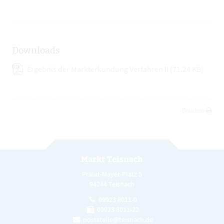
Downloads
Ergebnis der Markterkundung Verfahren II
(71.24 KB)
Drucken
Markt Teisnach
Prälat-Mayer-Platz 5
94244 Teisnach
09923 8011-0
09923 8011-22
poststelle@teisnach.de