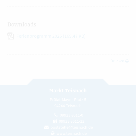
Downloads
Ferienprogramm 2026
(169.47 KB)
Drucken
Markt Teisnach
Prälat-Mayer-Platz 5
94244 Teisnach
09923 8011-0
09923 8011-22
poststelle@teisnach.de
www.teisnach.de