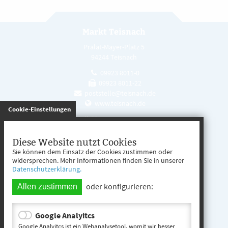
Markt Teisnach
Prälat-Mayer-Platz 5
94244 Teisnach
09923 8011-0
09923 8011-22
poststelle@teisnach.de
www.teisnach.de
gespeichert
Cookie-Einstellungen
Öffnungszeiten
Mo. - Fr. 08:00 - 12:00 Uhr
Diese Website nutzt Cookies
Sie können dem Einsatz der Cookies zustimmen oder
Mo. - Mi. 13:00 - 16:00 Uhr
widersprechen. Mehr Informationen finden Sie in unserer
Datenschutzerklärung.
Do. 13:00 - 17:00 Uhr
oder konfigurieren:
Allen zustimmen
Google Analyitcs
Teisnach entdecken
Google Analyitcs ist ein Webanalysetool, womit wir besser