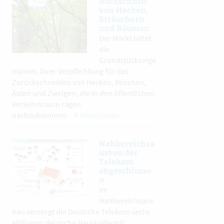
Rückschnitt
von Hecken,
Sträuchern
und Bäumen
Der Markt bittet
die
Grundstückseige
ntümer, ihrer Verpflichtung für das
Zurückschneiden von Hecken, Büschen,
Ästen und Zweigen, die in den öffentlichen
Verkehrsraum ragen
nachzukommen.
Weiterlesen
Nahbereichsa
usbau der
Telekom
abgeschlosse
n
Im
Nahbereichsaus
bau versorgt die Deutsche Telekom sechs
Millionen deutsche Haushalte mit