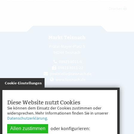
Drucken
Markt Teisnach
Prälat-Mayer-Platz 5
94244 Teisnach
09923 8011-0
09923 8011-22
poststelle@teisnach.de
www.teisnach.de
gespeichert
Cookie-Einstellungen
Öffnungszeiten
Mo. - Fr. 08:00 - 12:00 Uhr
Diese Website nutzt Cookies
Sie können dem Einsatz der Cookies zustimmen oder
Mo. - Mi. 13:00 - 16:00 Uhr
widersprechen. Mehr Informationen finden Sie in unserer
Datenschutzerklärung.
Do. 13:00 - 17:00 Uhr
oder konfigurieren:
Allen zustimmen