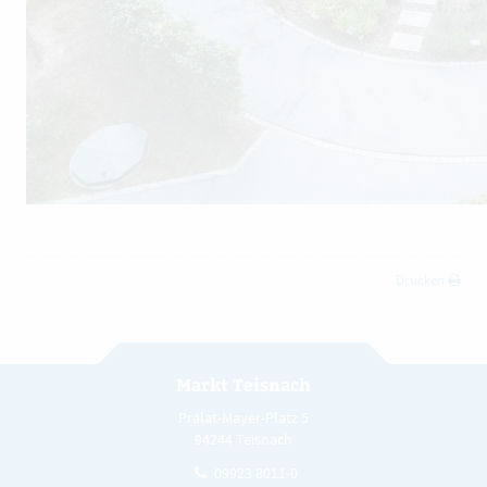
Drucken
Markt Teisnach
Prälat-Mayer-Platz 5
94244 Teisnach
09923 8011-0