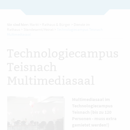
Sie sind hier:
Markt
>
Rathaus & Bürger
>
Dienste im
Rathaus
>
Standesamt/Heirat
>
Technologiecampus Teisnach
Multimediasaal
Technologiecampus
Teisnach
Multimediasaal
Multimediasaal im
Technologiecampus
Teisnach (bis zu 120
Personen - muss extra
gemietet werden!)