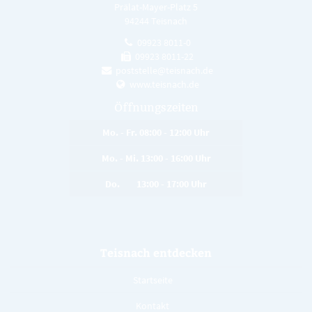
Prälat-Mayer-Platz 5
94244 Teisnach
09923 8011-0
09923 8011-22
poststelle@teisnach.de
www.teisnach.de
Öffnungszeiten
Mo. - Fr. 08:00 - 12:00 Uhr
Mo. - Mi. 13:00 - 16:00 Uhr
Do. 13:00 - 17:00 Uhr
Teisnach entdecken
Startseite
Kontakt